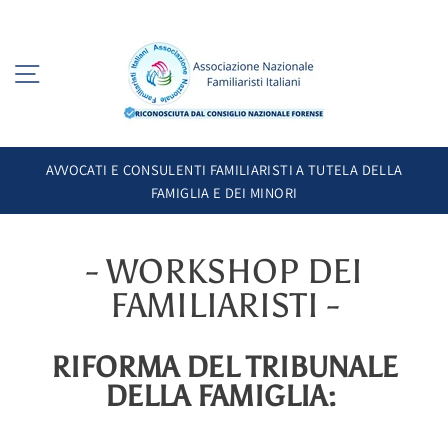
Salta
al
contenuto
Navigazione nel sito
C
AVVOCATI E CONSULENTI FAMILIARISTI A TUTELA DELLA
FAMIGLIA E DEI MINORI
- WORKSHOP DEI
FAMILIARISTI -
RIFORMA DEL TRIBUNALE
DELLA
FAMIGLIA: